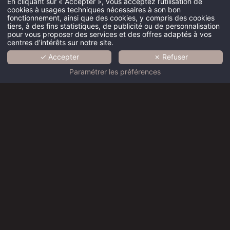
En cliquant sur « Accepter », vous acceptez l’utilisation de
cookies à usages techniques nécessaires à son bon
fonctionnement, ainsi que des cookies, y compris des cookies
HÔTEL
tiers, à des fins statistiques, de publicité ou de personnalisation
pour vous proposer des services et des offres adaptés à vos
centres d’intérêts sur notre site.
CHAMBRES
✓ Accepter
✗ Refuser
SERVICES
Paramétrer les préférences
PHOTOS
QUARTIER
CONTACT
RÉSERVATION
Meilleur tarif garanti
Découvrez notre hôtel voisin :